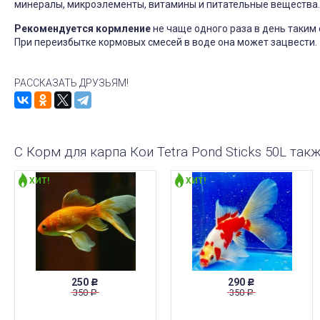
минералы, микроэлементы, витамины и питательные вещества. 
Рекомендуется кормление
не чаще одного раза в день таким 
При переизбытке кормовых смесей в воде она может зацвести.
РАССКАЗАТЬ ДРУЗЬЯМ!
С Корм для карпа Кои Tetra Pond Sticks 50L так
ХИТ!
ХИТ!
250
290
Р
Р
350
350
Р
Р