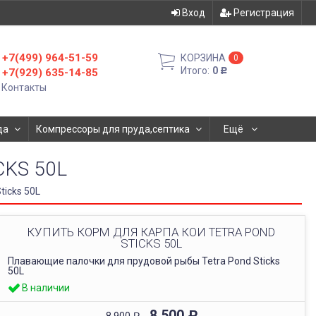
Вход
Регистрация
+7(499) 964-51-59
КОРЗИНА
0
Итого:
0
+7(929) 635-14-85
Р
Контакты
да
Компрессоры для пруда,септика
Ещё
KS 50L
ticks 50L
КУПИТЬ КОРМ ДЛЯ КАРПА КОИ TETRA POND
STICKS 50L
Плавающие палочки для прудовой рыбы Tetra Pond Sticks
50L
В наличии
8 500
8 900
Р
Р