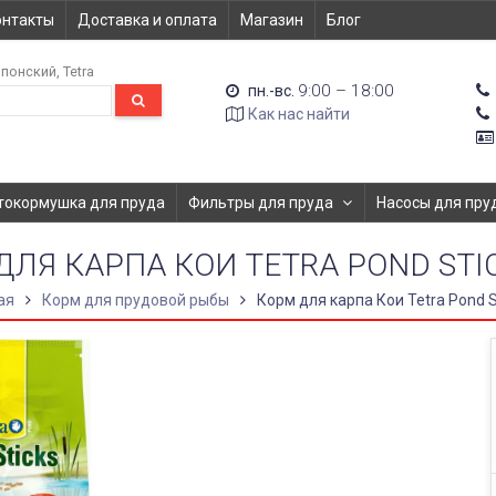
онтакты
Доставка и оплата
Магазин
Блог
понский
Tetra
9:00 – 18:00
пн.-вс.
Как нас найти
токормушка для пруда
Фильтры для пруда
Насосы для пру
ДЛЯ КАРПА КОИ TETRA POND STIC
ая
Корм для прудовой рыбы
Корм для карпа Кои Tetra Pond S