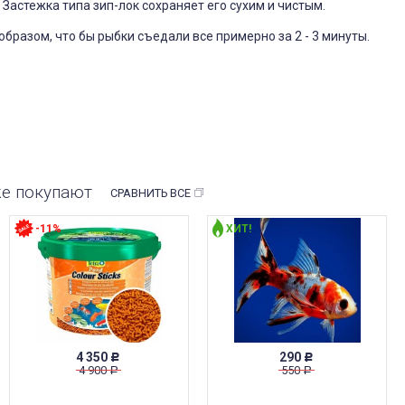
Застежка типа зип-лок сохраняет его сухим и чистым.
образом, что бы рыбки съедали все примерно за 2 - 3 минуты.
же покупают
СРАВНИТЬ ВСЕ
-11%
ХИТ!
4 350
290
Р
Р
4 900
550
Р
Р