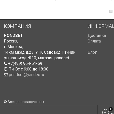
КОМПАНИЯ
ИНФОРМА
PONDSET
Доставка
Россия
,
Оплата
г. Москва
,
14км мкад д.23 ,УТК Садовод Птичий
Блог
рынок вход №10
,
магазин pondset
+7(499) 964-51-59
Пн-Вс с 9:00 до 18:00
pondset@yandex.ru
© Все права защищены.
1